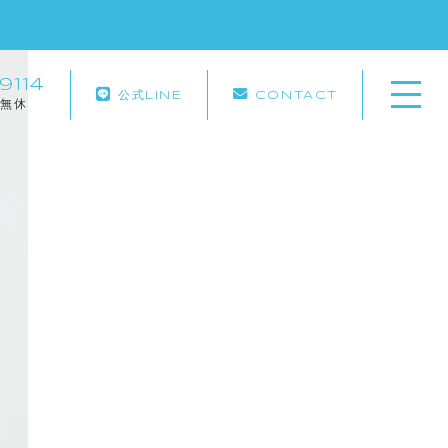
9114
公式LINE
CONTACT
ホーム
中無休
当社について
キャンペーン
サービス紹介
施工実績
施工の流れ
よくある質問
お知らせ